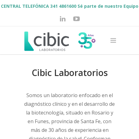
CENTRAL TELEFÓNICA 341 4861600
Sé parte de nuestro Equipo
Valores
Misión
Visión
Profesionales
Sé parte de
nuestro Equipo
Plataformas Tecnológicas
Sistema de
Gestión Integrado
Noticias
Acreditaciones
Certificaciones
Consultas
Cibic Laboratorios
Somos un laboratorio enfocado en el
diagnóstico clínico y en el desarrollo de
la biotecnología, situado en Rosario y
en Funes, provincia de Santa Fe, con
más de 30 años de experiencia en
diagnóstico de la salud. Conforman